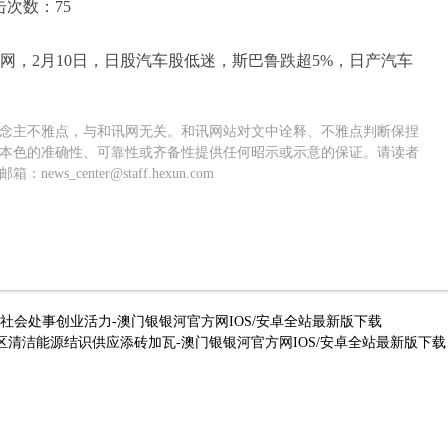
点击次数：75
网，2月10日，日股汽车股低迷，斯巴鲁跌超5%，日产汽车
念主不雅点，与和讯网无关。和讯网站对文中诠释、不雅点判断保捏
本色的准确性、可靠性或齐备性提供任何昭示或示意的保证。请读者
_center@staff.hexun.com
发社会处事创业活力-澳门银银河官方网IOS/安卓全站最新版下载
清洁能源结识供应添砖加瓦-澳门银银河官方网IOS/安卓全站最新版下载