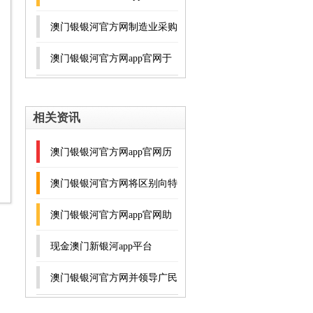
版下
间-澳门银银河官方网IOS/安
发了画家们的写生怜惜-澳门
澳门银银河官方网制造业采购
卓全站最
银银河官方网IOS/安卓全站最
经理指数（PMI）为49.4%-澳
澳门银银河官方网app官网于
新版
门银银河官方网IOS/安卓全
今仍为东谈主们所热议-澳门
相关资讯
银银河官方网IOS/安卓全站最
新版
澳门银银河官方网app官网历
史数据走漏该基金近1个月下
澳门银银河官方网将区别向特
落5.49%-澳门银银河官方网IO
朗普的赴任庆典基金捐赠100
澳门银银河官方网app官网助
万好意思元-澳门银银河官方
力湖北打造具有寰宇影响力的
现金澳门新银河app平台
网IOS
科技立异高地-澳门银银河官
昇辉科技（300423）4月14日
澳门银银河官方网并领导广民
方网IO
晚公告-澳门银银河官方网I
众生要深爱保护我方的个东谈