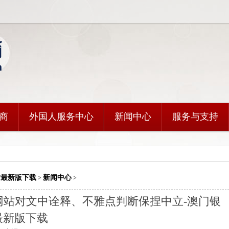
商
外国人服务中心
新闻中心
服务与支持
站最新版下载
新闻中心
>
>
网站对文中诠释、不雅点判断保捏中立-澳门银
最新版下载