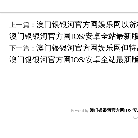
澳门银银河官方网娱乐网以货
上一篇：
澳门银银河官方网IOS/安卓全站最新
澳门银银河官方网娱乐网但特
下一篇：
澳门银银河官方网IOS/安卓全站最新
澳门银银河官方网IOS/
Powered by
Co