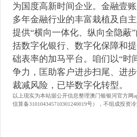
为国度高新时间企业。金融壹账
多年金融行业的丰富栽植及自主
提供“横向一体化、纵向全隐蔽
括数字化银行、数字化保障和提
础表率的加马平台。咱们以“时间
争力，匡助客户进步扫尾、进步
裁减风险，已毕数字化转型。
以上现实为本站据公开信息整理澳门银银河官方网a
信算备310104345710301240019号），不组成投资