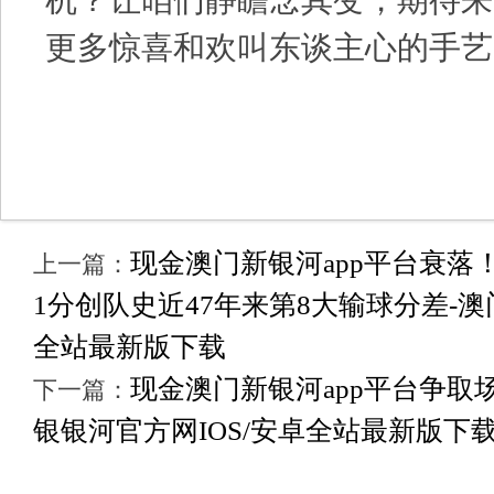
机？让咱们静瞻念其变，期待来
更多惊喜和欢叫东谈主心的手艺
现金澳门新银河app平台衰落
上一篇：
1分创队史近47年来第8大输球分差-澳
全站最新版下载
现金澳门新银河app平台争取场
下一篇：
银银河官方网IOS/安卓全站最新版下