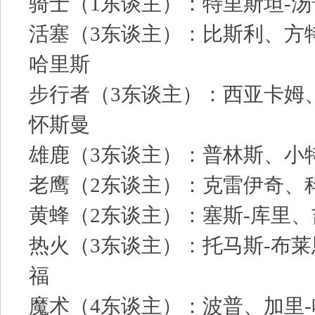
骑士（1东谈主）：特里斯坦-汤
活塞（3东谈主）：比斯利、方
哈里斯
步行者（3东谈主）：西亚卡姆
怀斯曼
雄鹿（3东谈主）：普林斯、小
老鹰（2东谈主）：克雷伊奇、
黄蜂（2东谈主）：塞斯-库里
热火（3东谈主）：托马斯-布
福
魔术（4东谈主）：波普、加里