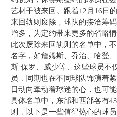
艺材干被来回。跟着12月16日
来回轨则废除，球队的接洽筹码
增多，为定约带来更多的省略情
此次废除来回轨则的名单中，不
名字，如詹姆斯、乔治、哈登、
斯·保罗、威少等。这些球员不
员，同期也在不同球队饰演着紧
日动向牵动着球迷的心，也可能
具体名单中，东部和西部各有4
则，以下是一些值得热心的球员