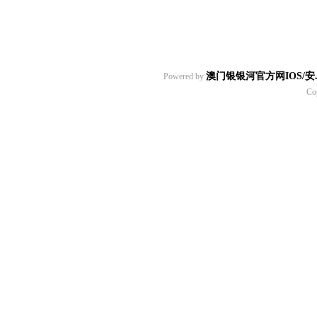
澳门银银河官方网IOS/
Powered by
Co