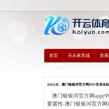
首页
乐从家具城
发展
澳门银银河官方网IOS/安卓全
你的位置：
澳门银银河官方网app
要紧性-澳门银银河官方网I