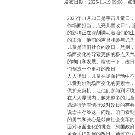
发布日期：2025-11-19 09:08 
2025年11月20日是宇宙儿
作场面担当，点亮儿童改日”，
的影响正在深刻调动着咱们的生活
的主角，他们的声息和参与尤为
儿童是咱们社会的改日，然则，
场面变化将导致更多的极点天气
的糊口和发展。瞎想一下，改日
们创造一个更好的改日。
人人指出，儿童在场面行动中不
儿童判辨到场面变化的要紧性，
供扩充契机，让他们参与到环境
在人人界限内，越来越多的儿童
愿游行等表情抒发对改日的存眷
说念主存眷这一问题。咱们看到
的勇气和决心是鼓舞社会变革的
面对场面变化的挑战，列国政府
可合手续发展的改日。通过立法