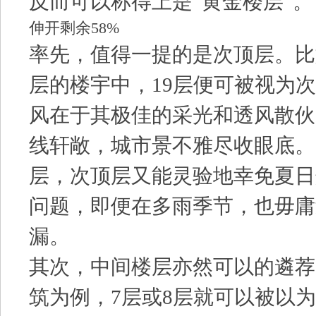
反而可以称得上是“黄金楼层”。
伸开剩余58%
率先，值得一提的是次顶层。比
层的楼宇中，19层便可被视为
风在于其极佳的采光和透风散伙
线轩敞，城市景不雅尽收眼底。
层，次顶层又能灵验地幸免夏日
问题，即便在多雨季节，也毋庸
漏。
其次，中间楼层亦然可以的遴荐
筑为例，7层或8层就可以被以