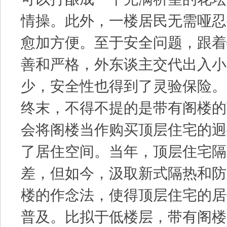
情操。此外，一楼居民无需哑忍
愈加方便。至于安全问题，跟着
善和严格，外东谈主交代出入小
少，安全性也得到了灵验保险。
终末，不得不提的是带有阁楼的
会将阁楼当作购买顶层住宅的迥
了居住空间。当年，顶层住宅隔
差，但如今，汲取新式隔热和防
楼的作念法，使得顶层住宅的居
普及。比拟于低楼层，带有阁楼