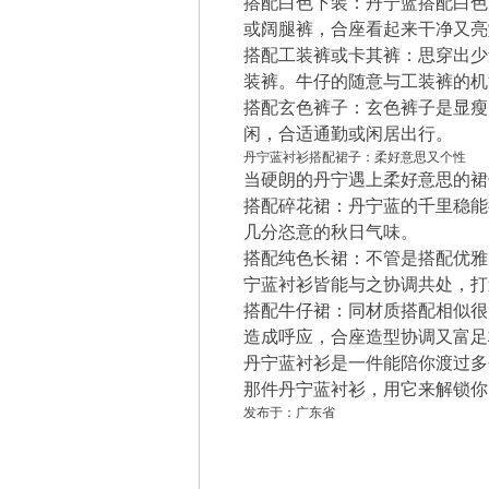
搭配白色下装：丹宁蓝搭配白色
或阔腿裤，合座看起来干净又亮
搭配工装裤或卡其裤：思穿出少
装裤。牛仔的随意与工装裤的机
搭配玄色裤子：玄色裤子是显瘦
闲，合适通勤或闲居出行。
丹宁蓝衬衫搭配裙子：柔好意思又个性
当硬朗的丹宁遇上柔好意思的裙
搭配碎花裙：丹宁蓝的千里稳能
几分恣意的秋日气味。
搭配纯色长裙：不管是搭配优雅
宁蓝衬衫皆能与之协调共处，打
搭配牛仔裙：同材质搭配相似很
造成呼应，合座造型协调又富足
丹宁蓝衬衫是一件能陪你渡过多
那件丹宁蓝衬衫，用它来解锁你
发布于：广东省