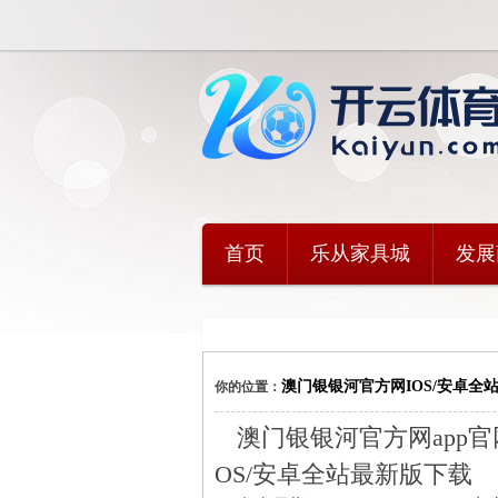
首页
乐从家具城
发展
澳门银银河官方网IOS/安卓全
你的位置：
澳门银银河官方网app
OS/安卓全站最新版下载