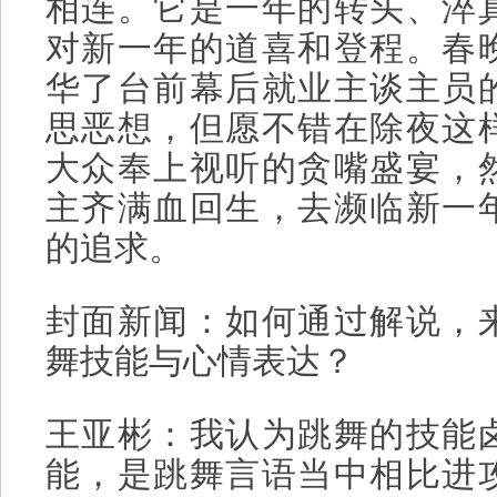
相连。它是一年的转头、淬
对新一年的道喜和登程。春
华了台前幕后就业主谈主员
思恶想，但愿不错在除夜这
大众奉上视听的贪嘴盛宴，
主齐满血回生，去濒临新一
的追求。
封面新闻：如何通过解说，
舞技能与心情表达？
王亚彬：我认为跳舞的技能
能，是跳舞言语当中相比进