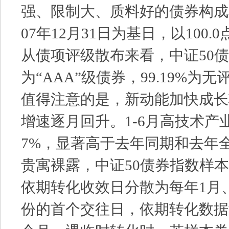
强、限制大、质料好的债券构成
07年12月31日为基日，以100.
从债项评级散布来看，中证50债券
为“AAA”级债券，99.19%为
值得注意的是，新动能加快成长
增速逐月回升。1-6月高技术产
7%，显著高于去年同期和去年
贵寓裸露，中证50债券指数样
依期转化收效日分散为每年1月、
份的首个交往日，依期转化数据