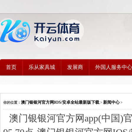
首页
乐从家具城
发展商
外国人服务中
澳门银银河官方网IOS/安卓全站最新版下载
新闻中心
你的位置：
>
>
澳门银银河官方网app(中国)官方