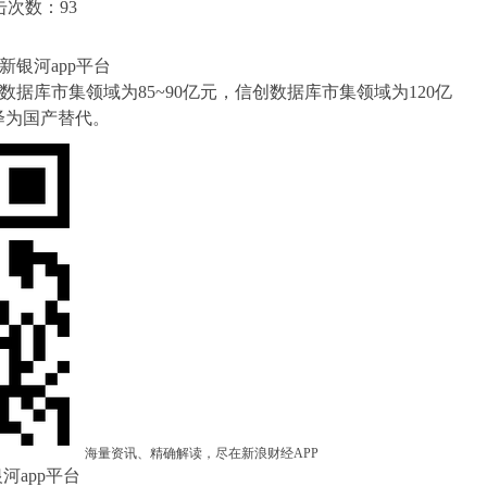
点击次数：93
新银河app平台
库市集领域为85~90亿元，信创数据库市集领域为120亿
绎为国产替代。
海量资讯、精确解读，尽在新浪财经APP
河app平台