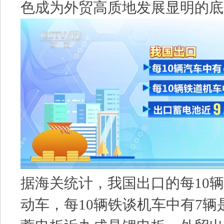
色成为外贸高质地发展显明的底
据海关统计，我国出口的每10
动车，每10辆铁谈机车中有7