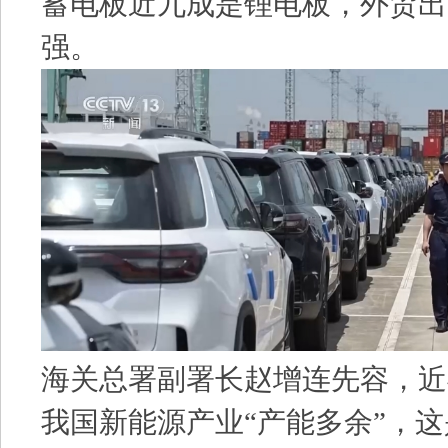
蓄电板近九成是锂电板，外贸出
强。
海关总署副署长赵增连先容，近
我国新能源产业“产能多余”，