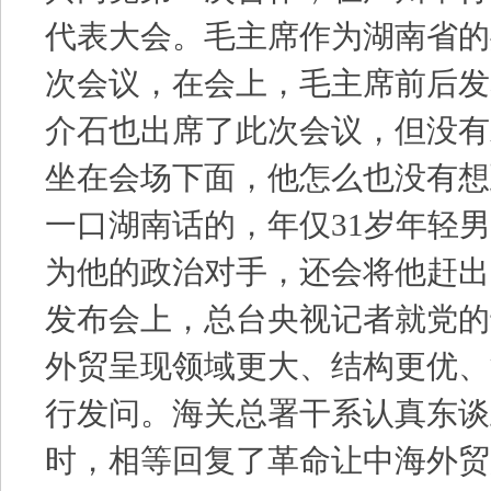
代表大会。毛主席作为湖南省的
次会议，在会上，毛主席前后发
介石也出席了此次会议，但没有
坐在会场下面，他怎么也没有想
一口湖南话的，年仅31岁年轻
为他的政治对手，还会将他赶出
发布会上，总台央视记者就党的
外贸呈现领域更大、结构更优、
行发问。海关总署干系认真东谈
时，相等回复了革命让中海外贸