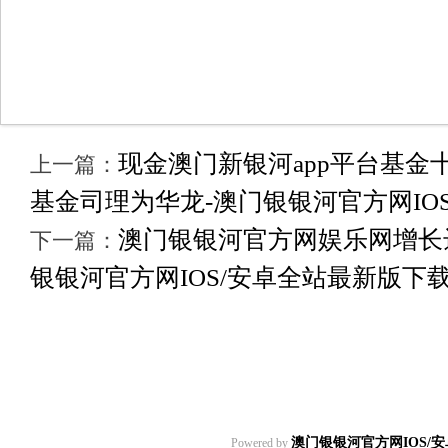
现金澳门新银河app平台基金
上一篇：
基金司理为华龙-澳门银银河官方网IO
澳门银银河官方网娱乐网增长达到
下一篇：
银银河官方网IOS/安卓全站最新版下
澳门银银河官方网IOS/
Powered by