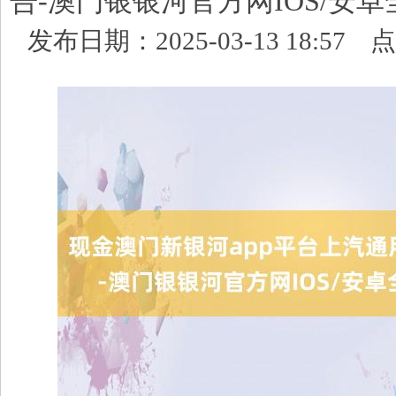
告-澳门银银河官方网IOS/安
发布日期：2025-03-13 18:57