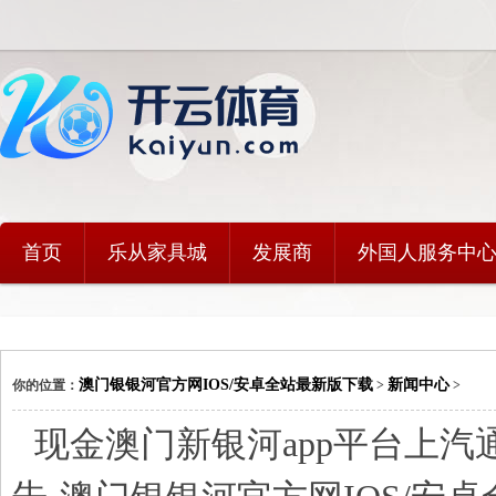
首页
乐从家具城
发展商
外国人服务中
澳门银银河官方网IOS/安卓全站最新版下载
新闻中心
你的位置：
>
>
现金澳门新银河app平台上汽