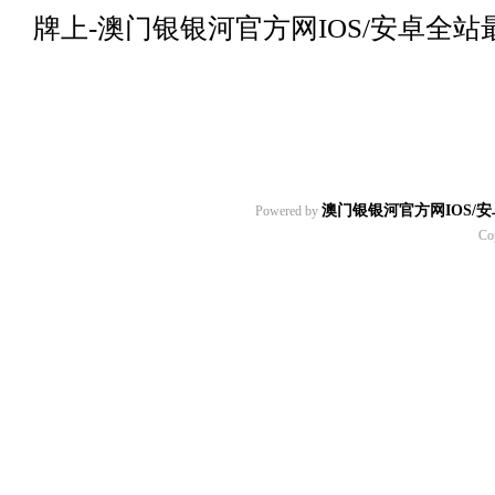
牌上-澳门银银河官方网IOS/安卓全
澳门银银河官方网IOS/
Powered by
Co