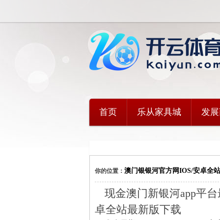
首页
乐从家具城
发展
澳门银银河官方网IOS/安卓全
你的位置：
现金澳门新银河app平台最
卓全站最新版下载