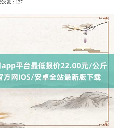
点击次数：127