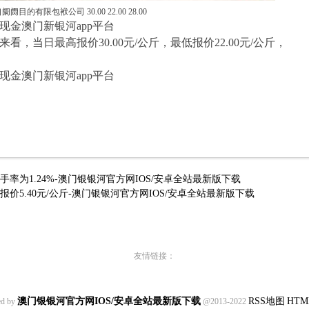
的有限包袱公司 30.00 22.00 28.00
现金澳门新银河app平台
，当日最高报价30.00元/公斤，最低报价22.00元/公斤，
现金澳门新银河app平台
手率为1.24%-澳门银银河官方网IOS/安卓全站最新版下载
报价5.40元/公斤-澳门银银河官方网IOS/安卓全站最新版下载
友情链接：
澳门银银河官方网IOS/安卓全站最新版下载
RSS地图
HT
ed by
@2013-2022