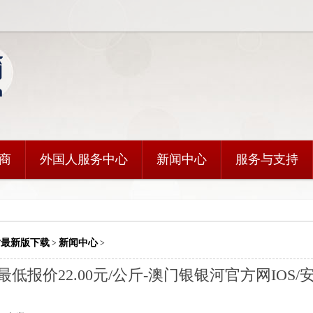
商
外国人服务中心
新闻中心
服务与支持
站最新版下载
新闻中心
>
>
低报价22.00元/公斤-澳门银银河官方网IOS/