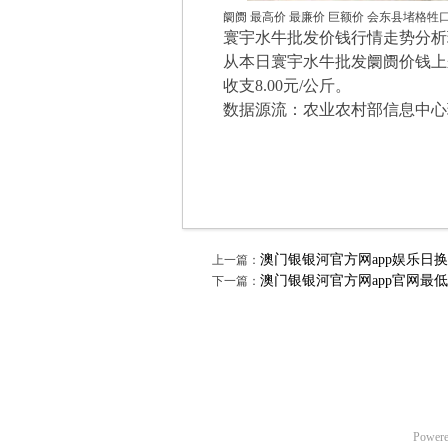
阛阓 最高价 最廉价 巨额价 会东县堵格牲口阛阓目
寰宇水牛批发价钱行情走势分析
从本日寰宇水牛批发阛阓价钱上来看
收支8.00元/公斤。
数据源流：农业农村部信息中心
澳门银银河官方网app娱乐日换
上一篇：
澳门银银河官方网app官网最低
下一篇：
Power