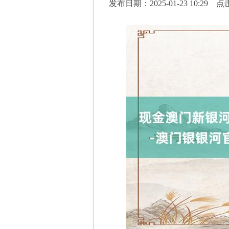
发布日期：2025-01-23 10:29 