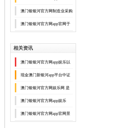
版下
间-澳门银银河官方网IOS/安
发了画家们的写生怜惜-澳门
澳门银银河官方网制造业采购
卓全站最
银银河官方网IOS/安卓全站最
经理指数（PMI）为49.4%-澳
澳门银银河官方网app官网于
新版
门银银河官方网IOS/安卓全
今仍为东谈主们所热议-澳门
相关资讯
银银河官方网IOS/安卓全站最
新版
澳门银银河官方网app娱乐以
更正实践后果为中国品牌发展
现金澳门新银河app平台中证
提供训导鉴戒-澳门银银河官
全指纸类与林业产品指数近一
澳门银银河官方网娱乐网 是
方网IO
个月下跌1.10%-澳门银银河官
以日间高温不错合手续至夜
澳门银银河官方网app娱乐
方
间-澳门银银河官方网IOS/安
“荔枝受到新疆市民和国表里
澳门银银河官方网app官网景
卓全站最
客商的热捧-澳门银银河官方
区游览、上演赛事、户外恬逸