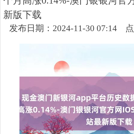
个月高涨0.14%-澳门银银河官
新版下载
发布日期：2024-11-30 07:14