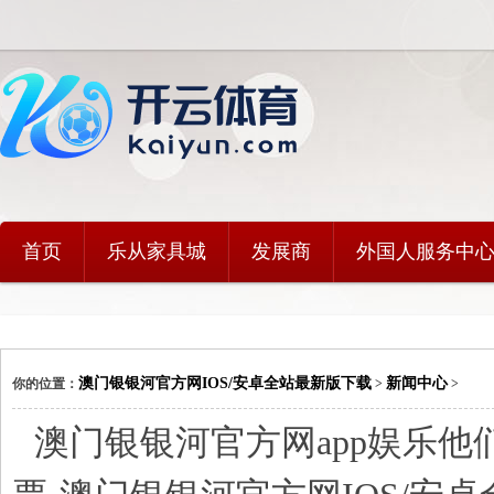
首页
乐从家具城
发展商
外国人服务中
澳门银银河官方网IOS/安卓全站最新版下载
新闻中心
你的位置：
>
>
澳门银银河官方网app娱乐